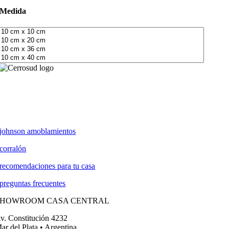
Medida
johnson amoblamientos
corralón
recomendaciones para tu casa
preguntas frecuentes
SHOWROOM CASA CENTRAL
v. Constitución 4232
ar del Plata • Argentina