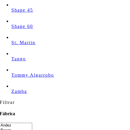
Shape 45
Shape 60
St. Martin
Tango
Tommy Algarrobo
Zamba
Filtrar
Fábrica