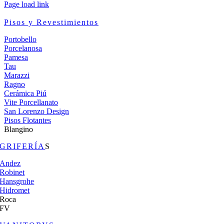
Page load link
Pisos y Revestimientos
Portobello
Porcelanosa
Pamesa
Tau
Marazzi
Ragno
Cerámica Piú
Vite Porcellanato
San Lorenzo Design
Pisos Flotantes
Blangino
GRIFERÍA
S
Andez
Robinet
Hansgrohe
Hidromet
Roca
FV