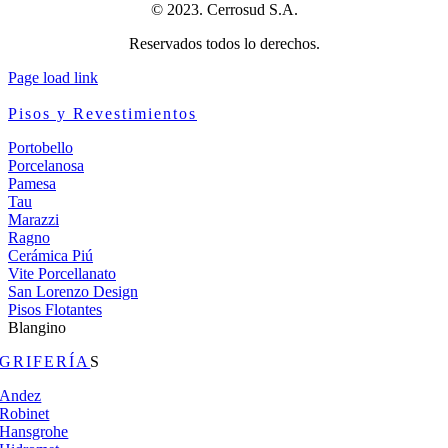
© 2023. Cerrosud S.A.
Reservados todos lo derechos.
Page load link
Pisos y Revestimientos
Portobello
Porcelanosa
Pamesa
Tau
Marazzi
Ragno
Cerámica Piú
Vite Porcellanato
San Lorenzo Design
Pisos Flotantes
Blangino
GRIFERÍA
S
Andez
Robinet
Hansgrohe