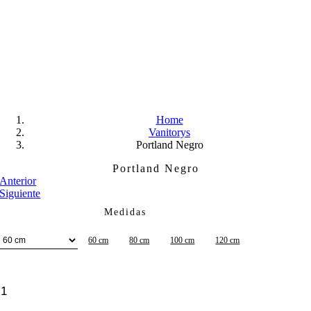
Skip
to
content
Home
Vanitorys
Portland Negro
Portland Negro
Anterior
Siguiente
Medidas
60 cm
80 cm
100 cm
120 cm
Portland
Negro