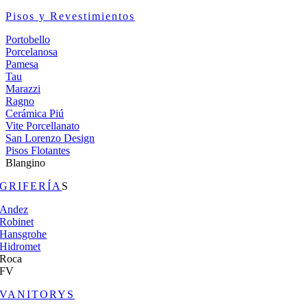
Pisos y Revestimientos
Portobello
Porcelanosa
Pamesa
Tau
Marazzi
Ragno
Cerámica Piú
Vite Porcellanato
San Lorenzo Design
Pisos Flotantes
Blangino
GRIFERÍA
S
Andez
Robinet
Hansgrohe
Hidromet
Roca
FV
VANITORYS