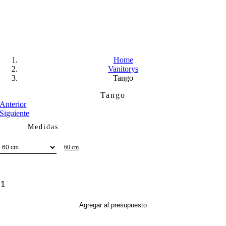
Skip
to
content
Home
Vanitorys
Tango
Tango
Anterior
Siguiente
Medidas
60 cm
Tango
cantidad
Agregar al presupuesto