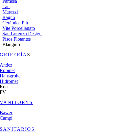
Pamesa
Tau
Marazzi
Ragno
Cerámica Piú
Vite Porcellanato
San Lorenzo Design
Pisos Flotantes
Blangino
GRIFERÍA
S
Andez
Robinet
Hansgrohe
Hidromet
Roca
FV
VANITORYS
Bawer
Campi
SANITARIOS