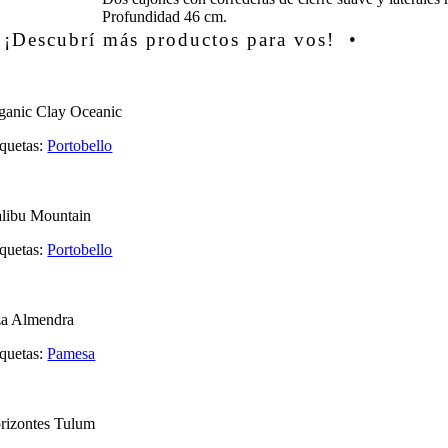
Profundidad 46 cm.
 ¡Descubrí más productos para vos! •
ganic Clay Oceanic
iquetas:
Portobello
libu Mountain
iquetas:
Portobello
za Almendra
iquetas:
Pamesa
rizontes Tulum