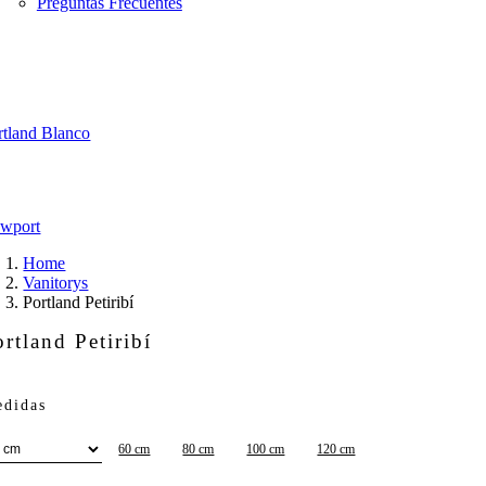
Preguntas Frecuentes
rtland Blanco
wport
Home
Vanitorys
Portland Petiribí
ortland Petiribí
didas
60 cm
80 cm
100 cm
120 cm