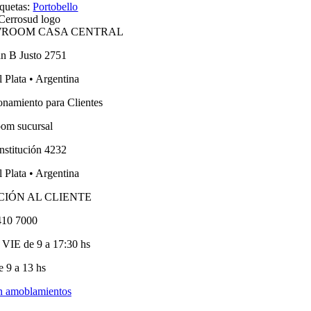
iquetas:
Portobello
ROOM CASA CENTRAL
an B Justo 2751
 Plata • Argentina
onamiento para Clientes
om sucursal
nstitución 4232
 Plata • Argentina
CIÓN AL CLIENTE
410 7000
VIE de 9 a 17:30 hs
 9 a 13 hs
n amoblamientos