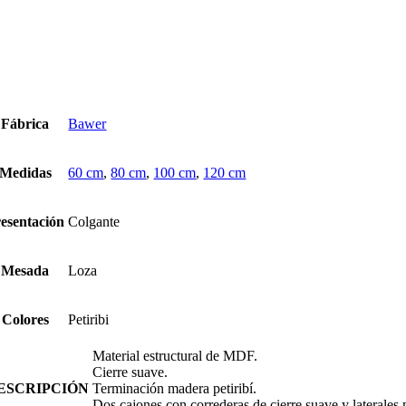
rtland
iribí
ntidad
Fábrica
Bawer
Medidas
60 cm
,
80 cm
,
100 cm
,
120 cm
esentación
Colgante
Mesada
Loza
Colores
Petiribi
Material estructural de MDF.
Cierre suave.
ESCRIPCIÓN
Terminación madera petiribí.
Dos cajones con correderas de cierre suave y laterales 