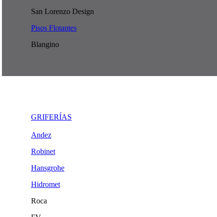
San Lorenzo Design
Pisos Flotantes
Blangino
GRIFERÍAS
Andez
Robinet
Hansgrohe
Hidromet
Roca