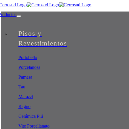
Skip
to
Productos
content
Pisos y
Revestimientos
Portobello
Porcelanosa
Pamesa
Tau
Marazzi
Ragno
Cerámica Piú
Vite Porcellanato