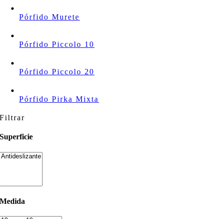
Pórfido Murete
Pórfido Piccolo 10
Pórfido Piccolo 20
Pórfido Pirka Mixta
Filtrar
Superficie
Medida