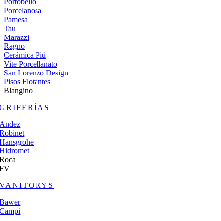
Portobello
Porcelanosa
Pamesa
Tau
Marazzi
Ragno
Cerámica Piú
Vite Porcellanato
San Lorenzo Design
Pisos Flotantes
Blangino
GRIFERÍA
S
Andez
Robinet
Hansgrohe
Hidromet
Roca
FV
VANITORYS
Bawer
Campi