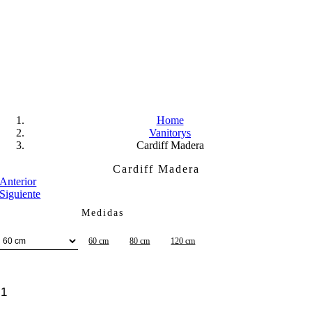
Skip
to
content
Home
Vanitorys
Cardiff Madera
Cardiff Madera
Anterior
Siguiente
Medidas
60 cm
80 cm
120 cm
Cardiff
Madera