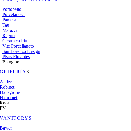
Portobello
Porcelanosa
Pamesa
Tau
Marazzi
Ragno
Cerámica Piú
Vite Porcellanato
San Lorenzo Design
Pisos Flotantes
Blangino
GRIFERÍA
S
Andez
Robinet
Hansgrohe
Hidromet
Roca
FV
VANITORYS
Bawer