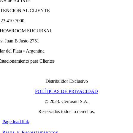
ÁB de 9 a 13 hs
TENCIÓN AL CLIENTE
23 410 7000
SHOWROOM SUCURSAL
v. Juan B Justo 2751
ar del Plata • Argentina
stacionamiento para Clientes
Distribuidor Exclusivo
POLÍTICAS DE PRIVACIDAD
© 2023. Cerrosud S.A.
Reservados todos lo derechos.
Page load link
Pisos y Revestimientos