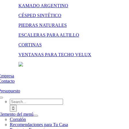
KAMADO ARGENTINO
CÉSPED SINTÉTICO
PIEDRAS NATURALES
ESCALERAS PARA ALTILLO
CORTINAS
VENTANAS PARA TECHO VELUX
Empresa
Contacto
Presupuesto
Search
for:
Elemento del menú
Corralón
Recomendaciones para Tu Casa