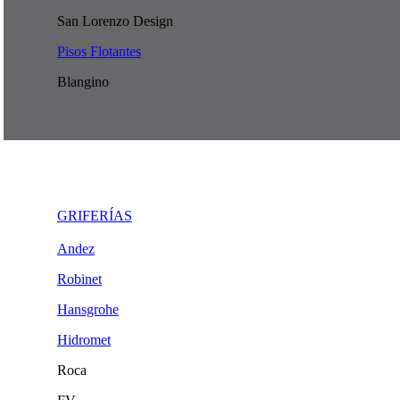
San Lorenzo Design
Pisos Flotantes
Blangino
GRIFERÍAS
Andez
Robinet
Hansgrohe
Hidromet
Roca