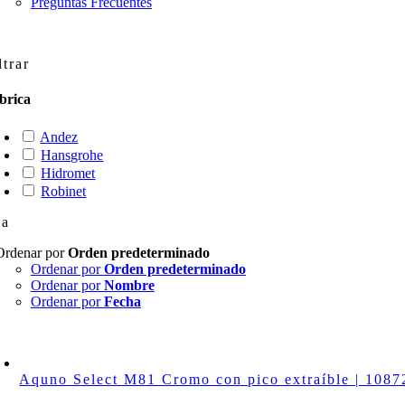
Preguntas Frecuentes
ltrar
brica
Andez
Hansgrohe
Hidromet
Robinet
na
Ordenar por
Orden predeterminado
Ordenar por
Orden predeterminado
Ordenar por
Nombre
Ordenar por
Fecha
Aquno Select M81 Cromo con pico extraíble | 1087