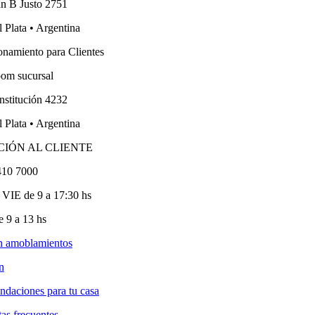
an B Justo 2751
 Plata • Argentina
onamiento para Clientes
om sucursal
nstitución 4232
 Plata • Argentina
CIÓN AL CLIENTE
410 7000
VIE de 9 a 17:30 hs
 9 a 13 hs
n amoblamientos
n
ndaciones para tu casa
as frecuentes