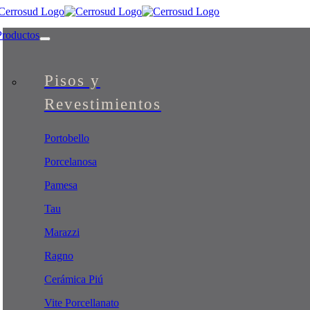
Skip
to
Productos
content
Pisos y
Revestimientos
Portobello
Porcelanosa
Pamesa
Tau
Marazzi
Ragno
Cerámica Piú
Vite Porcellanato