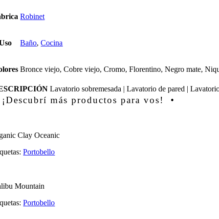
brica
Robinet
Uso
Baño
,
Cocina
lores
Bronce viejo, Cobre viejo, Cromo, Florentino, Negro mate, Niq
ESCRIPCIÓN
Lavatorio sobremesada | Lavatorio de pared | Lavatorio
 ¡Descubrí más productos para vos! •
ganic Clay Oceanic
iquetas:
Portobello
libu Mountain
iquetas:
Portobello