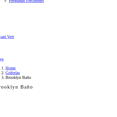
Preguntas Frecuentes
vant Vert
ye
Home
Griferías
Brooklyn Baño
rooklyn Baño
ooklyn
ño
ntidad