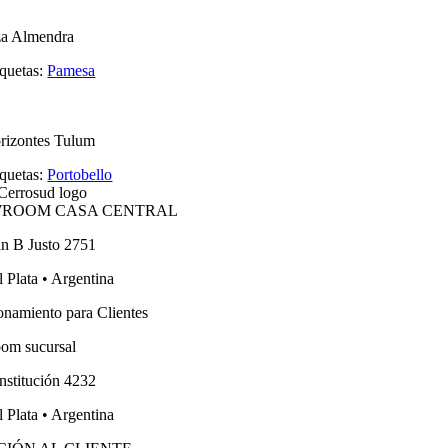
za Almendra
iquetas:
Pamesa
rizontes Tulum
iquetas:
Portobello
ROOM CASA CENTRAL
an B Justo 2751
 Plata • Argentina
onamiento para Clientes
om sucursal
nstitución 4232
 Plata • Argentina