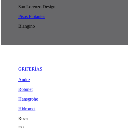
San Lorenzo Design
Pisos Flotantes
Blangino
GRIFERÍAS
Andez
Robinet
Hansgrohe
Hidromet
Roca