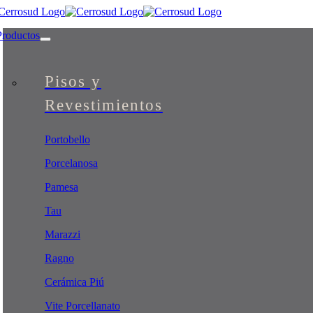
Skip
to
Productos
content
Pisos y
Revestimientos
Portobello
Porcelanosa
Pamesa
Tau
Marazzi
Ragno
Cerámica Piú
Vite Porcellanato