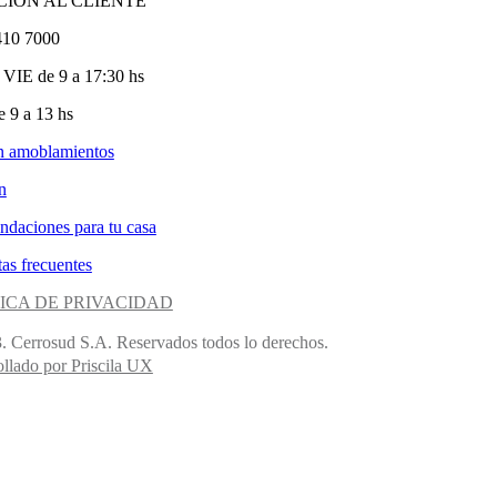
CIÓN AL CLIENTE
410 7000
VIE de 9 a 17:30 hs
 9 a 13 hs
n amoblamientos
n
ndaciones para tu casa
as frecuentes
ICA DE PRIVACIDAD
. Cerrosud S.A. Reservados todos lo derechos.
llado por Priscila UX