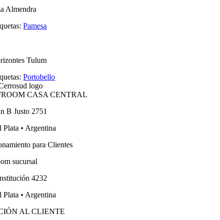
za Almendra
iquetas:
Pamesa
rizontes Tulum
iquetas:
Portobello
ROOM CASA CENTRAL
an B Justo 2751
 Plata • Argentina
onamiento para Clientes
om sucursal
nstitución 4232
 Plata • Argentina
CIÓN AL CLIENTE