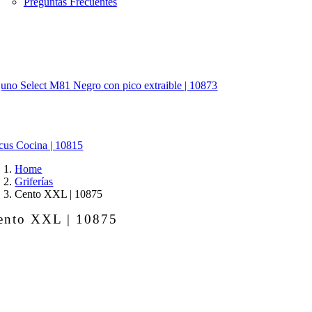
Preguntas Frecuentes
uno Select M81 Negro con pico extraible | 10873
cus Cocina | 10815
Home
Griferías
Cento XXL | 10875
ento XXL | 10875
nto
XL
875
ntidad