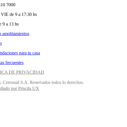
410 7000
VIE de 9 a 17:30 hs
 9 a 13 hs
n amoblamientos
n
ndaciones para tu casa
as frecuentes
ICA DE PRIVACIDAD
. Cerrosud S.A. Reservados todos lo derechos.
llado por Priscila UX