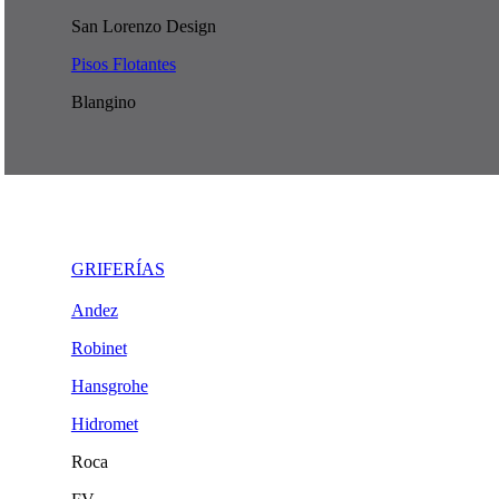
San Lorenzo Design
Pisos Flotantes
Blangino
GRIFERÍAS
Andez
Robinet
Hansgrohe
Hidromet
Roca