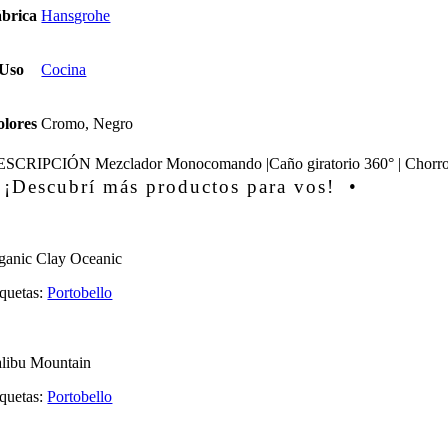
brica
Hansgrohe
Uso
Cocina
lores
Cromo, Negro
ESCRIPCIÓN
Mezclador Monocomando |Caño giratorio 360° | Chorro n
 ¡Descubrí más productos para vos! •
ganic Clay Oceanic
iquetas:
Portobello
libu Mountain
iquetas:
Portobello