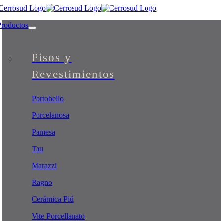
Skip
to
Productos
content
Pisos y
Revestimientos
Portobello
Porcelanosa
Pamesa
Tau
Marazzi
Ragno
Cerámica Piú
Vite Porcellanato