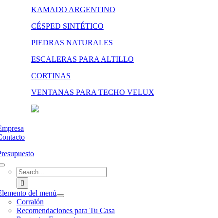
KAMADO ARGENTINO
CÉSPED SINTÉTICO
PIEDRAS NATURALES
ESCALERAS PARA ALTILLO
CORTINAS
VENTANAS PARA TECHO VELUX
Empresa
Contacto
Presupuesto
Search
for:
Elemento del menú
Corralón
Recomendaciones para Tu Casa