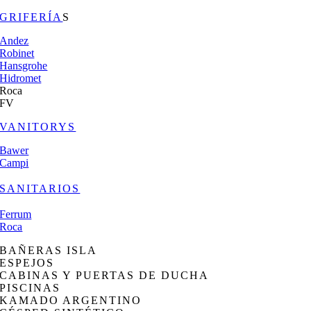
GRIFERÍA
S
Andez
Robinet
Hansgrohe
Hidromet
Roca
FV
VANITORYS
Bawer
Campi
SANITARIOS
Ferrum
Roca
BAÑERAS ISLA
ESPEJOS
CABINAS Y PUERTAS DE DUCHA
PISCINAS
KAMADO ARGENTINO