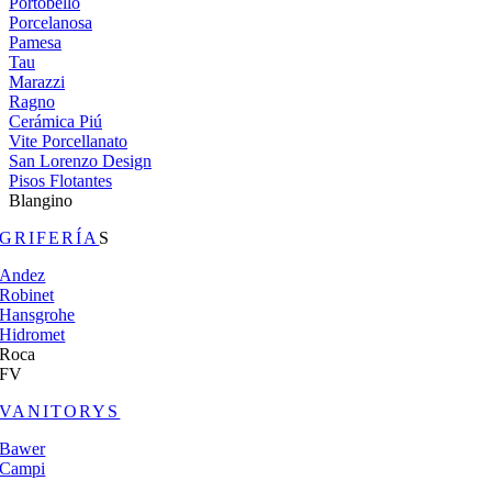
Portobello
Porcelanosa
Pamesa
Tau
Marazzi
Ragno
Cerámica Piú
Vite Porcellanato
San Lorenzo Design
Pisos Flotantes
Blangino
GRIFERÍA
S
Andez
Robinet
Hansgrohe
Hidromet
Roca
FV
VANITORYS
Bawer
Campi