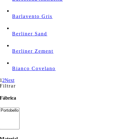
Barlavento Gris
Berliner Sand
Berliner Zement
Bianco Covelano
1
2
Next
Filtrar
Fábrica
Material