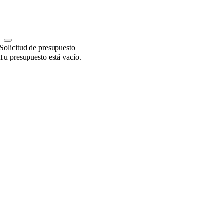
Solicitud de presupuesto
Tu presupuesto está vacío.
Go
to
Top