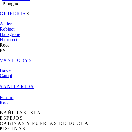
Blangino
GRIFERÍA
S
Andez
Robinet
Hansgrohe
Hidromet
Roca
FV
VANITORYS
Bawer
Campi
SANITARIOS
Ferrum
Roca
BAÑERAS ISLA
ESPEJOS
CABINAS Y PUERTAS DE DUCHA
PISCINAS