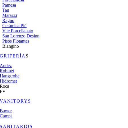
Pamesa
Tau
Marazzi
Ragno
Cerámica Piú
Vite Porcellanato
San Lorenzo Design
Pisos Flotantes
Blangino
GRIFERÍA
S
Andez
Robinet
Hansgrohe
Hidromet
Roca
FV
VANITORYS
Bawer
Campi
SANITARIOS