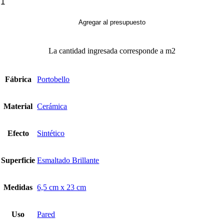
Artfact
Fendi
cantidad
Agregar al presupuesto
La cantidad ingresada corresponde a m2
Fábrica
Portobello
Material
Cerámica
Efecto
Sintético
Superficie
Esmaltado Brillante
Medidas
6,5 cm x 23 cm
Uso
Pared