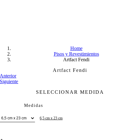
Skip
to
content
Home
Pisos y Revestimientos
Artfact Fendi
Artfact Fendi
Anterior
Siguiente
SELECCIONAR MEDIDA
Medidas
6,5 cm x 23 cm