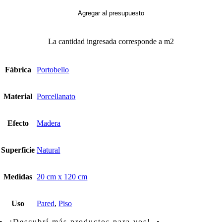
Clair
cantidad
Agregar al presupuesto
La cantidad ingresada corresponde a m2
Fábrica
Portobello
Material
Porcellanato
Efecto
Madera
Superficie
Natural
Medidas
20 cm x 120 cm
Uso
Pared
,
Piso
• ¡Descubrí más productos para vos! •