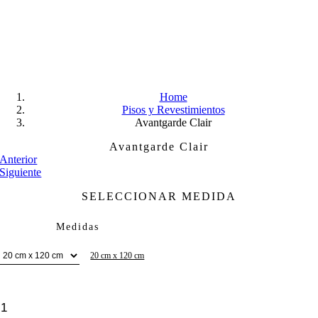
Skip
to
content
Home
Pisos y Revestimientos
Avantgarde Clair
Avantgarde Clair
Anterior
Siguiente
SELECCIONAR MEDIDA
Medidas
20 cm x 120 cm
Avantgarde