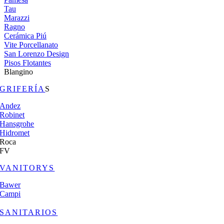
Tau
Marazzi
Ragno
Cerámica Piú
Vite Porcellanato
San Lorenzo Design
Pisos Flotantes
Blangino
GRIFERÍA
S
Andez
Robinet
Hansgrohe
Hidromet
Roca
FV
VANITORYS
Bawer
Campi
SANITARIOS