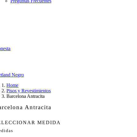
Preguntas Frecuentes
onesta
rtland Negro
Home
Pisos y Revestimientos
Barcelona Antracita
arcelona Antracita
ELECCIONAR MEDIDA
didas