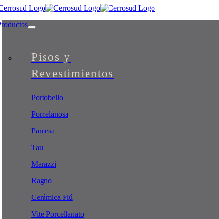
Skip
to
Productos
content
Pisos y
Revestimientos
Portobello
Porcelanosa
Pamesa
Tau
Marazzi
Ragno
Cerámica Piú
Vite Porcellanato