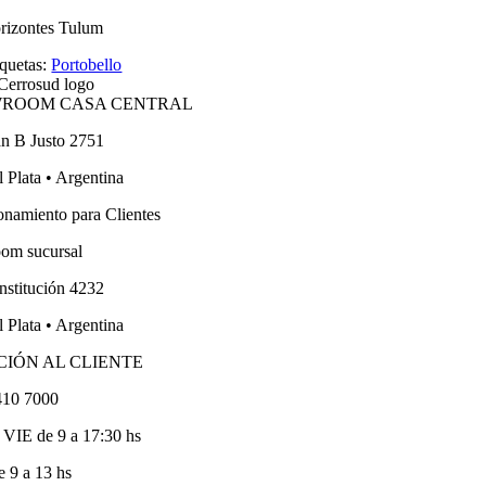
rizontes Tulum
iquetas:
Portobello
ROOM CASA CENTRAL
an B Justo 2751
 Plata • Argentina
onamiento para Clientes
om sucursal
nstitución 4232
 Plata • Argentina
CIÓN AL CLIENTE
410 7000
VIE de 9 a 17:30 hs
 9 a 13 hs