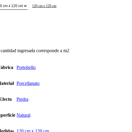
120 cm x 120 cm
rcelona
tracita
ntidad
 cantidad ingresada corresponde a m2
ábrica
Portobello
aterial
Porcellanato
Efecto
Piedra
perficie
Natural
edidas
120 cm x 120 cm