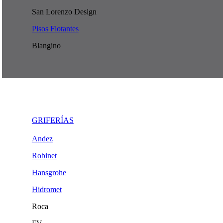
San Lorenzo Design
Pisos Flotantes
Blangino
GRIFERÍAS
Andez
Robinet
Hansgrohe
Hidromet
Roca