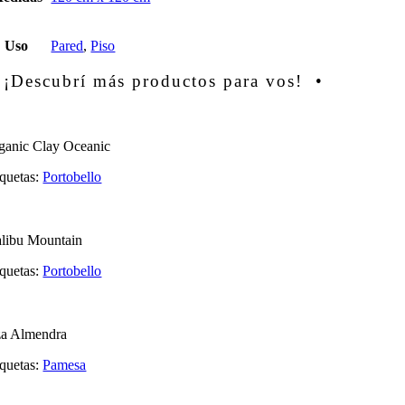
Uso
Pared
,
Piso
 ¡Descubrí más productos para vos! •
ganic Clay Oceanic
iquetas:
Portobello
libu Mountain
iquetas:
Portobello
za Almendra
iquetas:
Pamesa