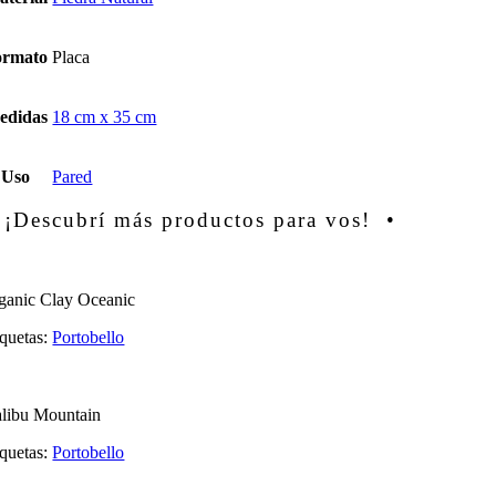
ormato
Placa
edidas
18 cm x 35 cm
Uso
Pared
 ¡Descubrí más productos para vos! •
ganic Clay Oceanic
iquetas:
Portobello
libu Mountain
iquetas:
Portobello