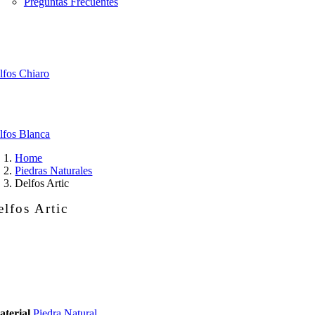
Preguntas Frecuentes
lfos Chiaro
lfos Blanca
Home
Piedras Naturales
Delfos Artic
elfos Artic
lfos
tic
ntidad
terial
Piedra Natural