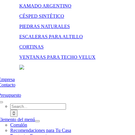
KAMADO ARGENTINO
CÉSPED SINTÉTICO
PIEDRAS NATURALES
ESCALERAS PARA ALTILLO
CORTINAS
VENTANAS PARA TECHO VELUX
Empresa
Contacto
Presupuesto
Search
for:
Elemento del menú
Corralón
Recomendaciones para Tu Casa