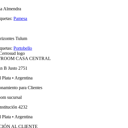
za Almendra
iquetas:
Pamesa
rizontes Tulum
iquetas:
Portobello
ROOM CASA CENTRAL
an B Justo 2751
 Plata • Argentina
onamiento para Clientes
om sucursal
nstitución 4232
 Plata • Argentina
CIÓN AL CLIENTE