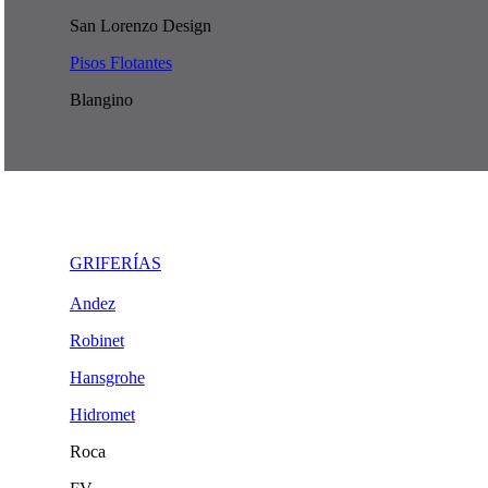
San Lorenzo Design
Pisos Flotantes
Blangino
GRIFERÍAS
Andez
Robinet
Hansgrohe
Hidromet
Roca