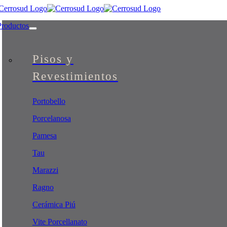
Skip
to
Productos
content
Pisos y
Revestimientos
Portobello
Porcelanosa
Pamesa
Tau
Marazzi
Ragno
Cerámica Piú
Vite Porcellanato