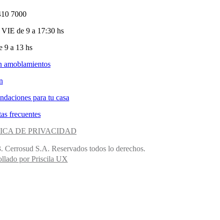
410 7000
VIE de 9 a 17:30 hs
 9 a 13 hs
n amoblamientos
n
ndaciones para tu casa
as frecuentes
ICA DE PRIVACIDAD
. Cerrosud S.A. Reservados todos lo derechos.
llado por Priscila UX