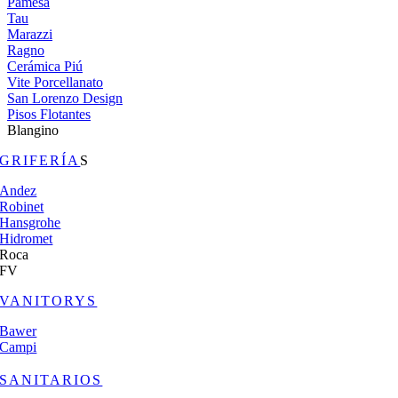
Pamesa
Tau
Marazzi
Ragno
Cerámica Piú
Vite Porcellanato
San Lorenzo Design
Pisos Flotantes
Blangino
GRIFERÍA
S
Andez
Robinet
Hansgrohe
Hidromet
Roca
FV
VANITORYS
Bawer
Campi
SANITARIOS