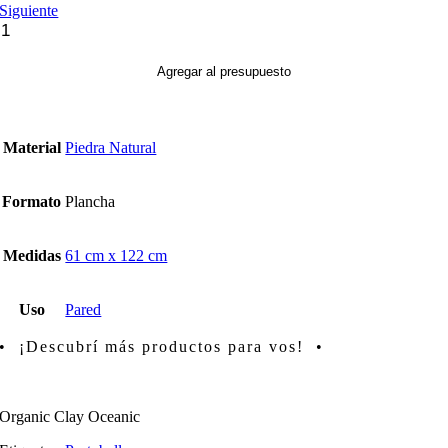
Siguiente
Piedra
Flexible
cantidad
Agregar al presupuesto
Material
Piedra Natural
Formato
Plancha
Medidas
61 cm x 122 cm
Uso
Pared
• ¡Descubrí más productos para vos! •
Organic Clay Oceanic