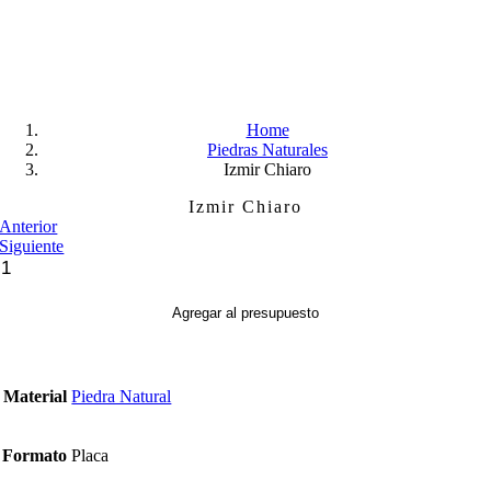
Skip
to
content
Home
Piedras Naturales
Izmir Chiaro
Izmir Chiaro
Anterior
Siguiente
Izmir
Chiaro
cantidad
Agregar al presupuesto
Material
Piedra Natural
Formato
Placa