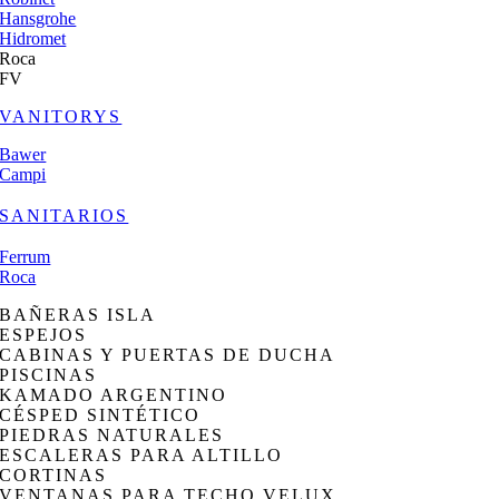
Hansgrohe
Hidromet
Roca
FV
VANITORYS
Bawer
Campi
SANITARIOS
Ferrum
Roca
BAÑERAS ISLA
ESPEJOS
CABINAS Y PUERTAS DE DUCHA
PISCINAS
KAMADO ARGENTINO
CÉSPED SINTÉTICO
PIEDRAS NATURALES
ESCALERAS PARA ALTILLO
CORTINAS
VENTANAS PARA TECHO VELUX