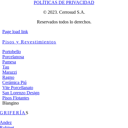
POLÍTICAS DE PRIVACIDAD
© 2023. Cerrosud S.A.
Reservados todos lo derechos.
Page load link
Pisos y Revestimientos
Portobello
Porcelanosa
Pamesa
Tau
Marazzi
Ragno
Cerámica Piú
Vite Porcellanato
San Lorenzo Design
Pisos Flotantes
Blangino
GRIFERÍA
S
Andez
Robinet