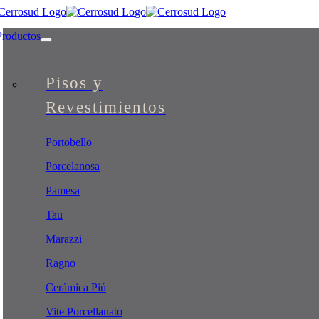
Skip
to
Productos
content
Pisos y
Revestimientos
Portobello
Porcelanosa
Pamesa
Tau
Marazzi
Ragno
Cerámica Piú
Vite Porcellanato