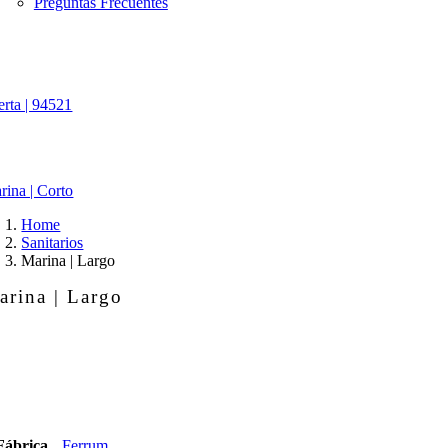
Preguntas Frecuentes
erta | 94521
rina | Corto
Home
Sanitarios
Marina | Largo
arina | Largo
rina
rgo
ntidad
Fábrica
Ferrum