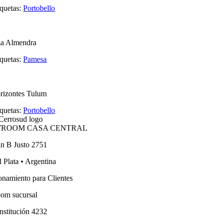
iquetas:
Portobello
za Almendra
iquetas:
Pamesa
rizontes Tulum
iquetas:
Portobello
ROOM CASA CENTRAL
an B Justo 2751
 Plata • Argentina
onamiento para Clientes
om sucursal
nstitución 4232