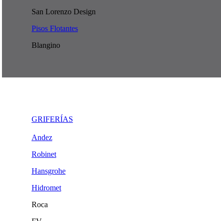
San Lorenzo Design
Pisos Flotantes
Blangino
GRIFERÍAS
Andez
Robinet
Hansgrohe
Hidromet
Roca