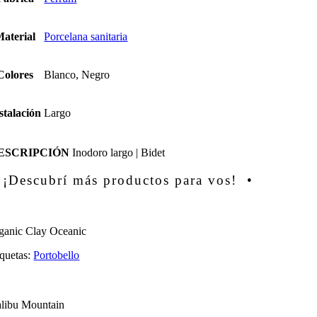
aterial
Porcelana sanitaria
Colores
Blanco, Negro
stalación
Largo
ESCRIPCIÓN
Inodoro largo | Bidet
 ¡Descubrí más productos para vos! •
ganic Clay Oceanic
iquetas:
Portobello
libu Mountain