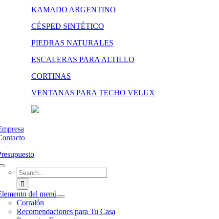
KAMADO ARGENTINO
CÉSPED SINTÉTICO
PIEDRAS NATURALES
ESCALERAS PARA ALTILLO
CORTINAS
VENTANAS PARA TECHO VELUX
Empresa
Contacto
Presupuesto
Search
for:
Elemento del menú
Corralón
Recomendaciones para Tu Casa