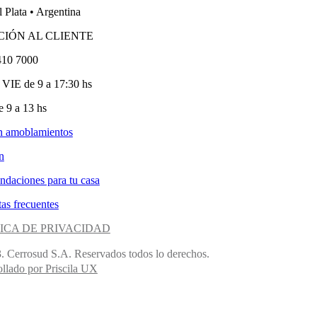
 Plata • Argentina
CIÓN AL CLIENTE
410 7000
VIE de 9 a 17:30 hs
 9 a 13 hs
n amoblamientos
n
ndaciones para tu casa
as frecuentes
ICA DE PRIVACIDAD
. Cerrosud S.A. Reservados todos lo derechos.
llado por Priscila UX