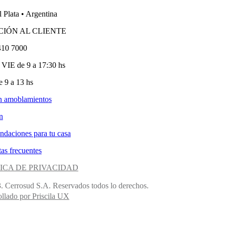
 Plata • Argentina
CIÓN AL CLIENTE
410 7000
VIE de 9 a 17:30 hs
 9 a 13 hs
n amoblamientos
n
ndaciones para tu casa
as frecuentes
ICA DE PRIVACIDAD
. Cerrosud S.A. Reservados todos lo derechos.
llado por Priscila UX