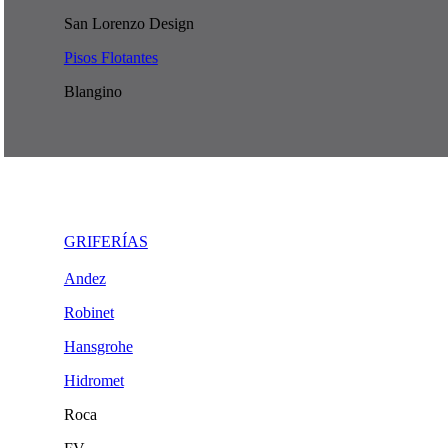
San Lorenzo Design
Pisos Flotantes
Blangino
GRIFERÍAS
Andez
Robinet
Hansgrohe
Hidromet
Roca