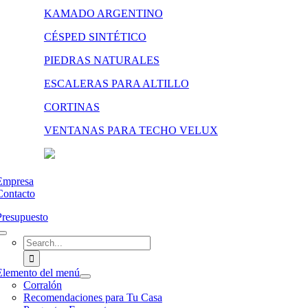
KAMADO ARGENTINO
CÉSPED SINTÉTICO
PIEDRAS NATURALES
ESCALERAS PARA ALTILLO
CORTINAS
VENTANAS PARA TECHO VELUX
Empresa
Contacto
Presupuesto
Search
for:
Elemento del menú
Corralón
Recomendaciones para Tu Casa