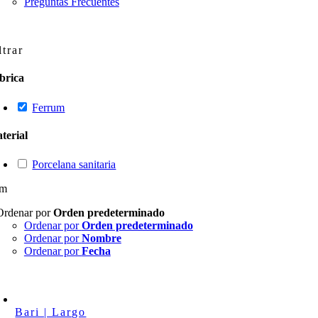
Preguntas Frecuentes
ltrar
brica
Ferrum
terial
Porcelana sanitaria
um
Ordenar por
Orden predeterminado
Ordenar por
Orden predeterminado
Ordenar por
Nombre
Ordenar por
Fecha
Bari | Largo