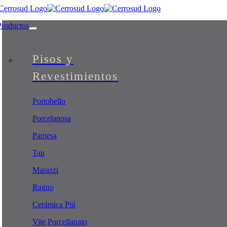
Skip
to
Productos
content
Pisos y
Revestimientos
Portobello
Porcelanosa
Pamesa
Tau
Marazzi
Ragno
Cerámica Piú
Vite Porcellanato