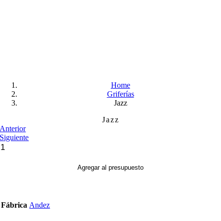
Skip
to
content
Home
Griferías
Jazz
Jazz
Anterior
Siguiente
Jazz
cantidad
Agregar al presupuesto
Fábrica
Andez