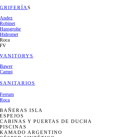
GRIFERÍA
S
Andez
Robinet
Hansgrohe
Hidromet
Roca
FV
VANITORYS
Bawer
Campi
SANITARIOS
Ferrum
Roca
BAÑERAS ISLA
ESPEJOS
CABINAS Y PUERTAS DE DUCHA
PISCINAS
KAMADO ARGENTINO