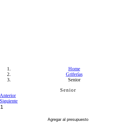
Skip
to
content
Home
Griferías
Senior
Senior
Anterior
Siguiente
Senior
cantidad
Agregar al presupuesto