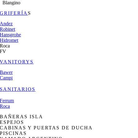
Blangino
GRIFERÍA
S
Andez
Robinet
Hansgrohe
Hidromet
Roca
FV
VANITORYS
Bawer
Campi
SANITARIOS
Ferrum
Roca
BAÑERAS ISLA
ESPEJOS
CABINAS Y PUERTAS DE DUCHA
PISCINAS