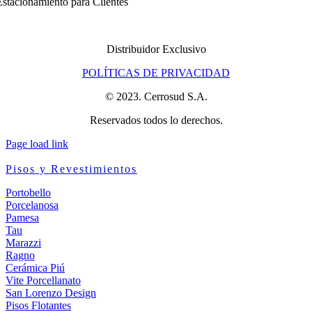
stacionamiento para Clientes
Distribuidor Exclusivo
POLÍTICAS DE PRIVACIDAD
© 2023. Cerrosud S.A.
Reservados todos lo derechos.
Page load link
Pisos y Revestimientos
Portobello
Porcelanosa
Pamesa
Tau
Marazzi
Ragno
Cerámica Piú
Vite Porcellanato
San Lorenzo Design
Pisos Flotantes