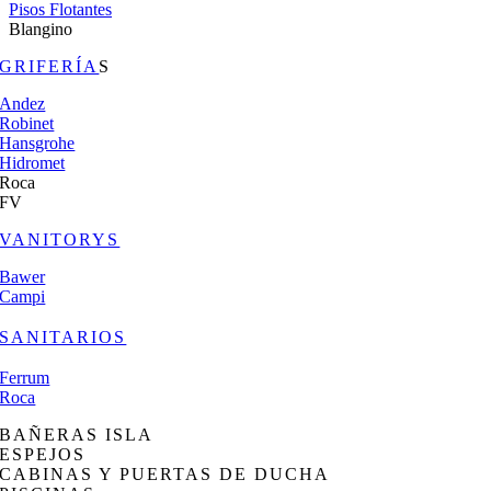
Pisos Flotantes
Blangino
GRIFERÍA
S
Andez
Robinet
Hansgrohe
Hidromet
Roca
FV
VANITORYS
Bawer
Campi
SANITARIOS
Ferrum
Roca
BAÑERAS ISLA
ESPEJOS
CABINAS Y PUERTAS DE DUCHA