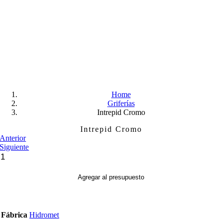
Skip
to
content
Home
Griferías
Intrepid Cromo
Intrepid Cromo
Anterior
Siguiente
Intrepid
Cromo
cantidad
Agregar al presupuesto
Fábrica
Hidromet