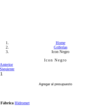
Skip
to
content
Home
Griferías
Icon Negro
Icon Negro
Anterior
Siguiente
Icon
Negro
cantidad
Agregar al presupuesto
Fábrica
Hidromet