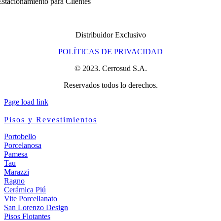
stacionamiento para Clientes
Distribuidor Exclusivo
POLÍTICAS DE PRIVACIDAD
© 2023. Cerrosud S.A.
Reservados todos lo derechos.
Page load link
Pisos y Revestimientos
Portobello
Porcelanosa
Pamesa
Tau
Marazzi
Ragno
Cerámica Piú
Vite Porcellanato
San Lorenzo Design
Pisos Flotantes