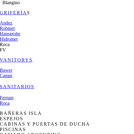
Blangino
GRIFERÍA
S
Andez
Robinet
Hansgrohe
Hidromet
Roca
FV
VANITORYS
Bawer
Campi
SANITARIOS
Ferrum
Roca
BAÑERAS ISLA
ESPEJOS
CABINAS Y PUERTAS DE DUCHA
PISCINAS