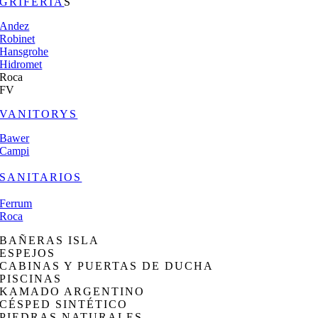
GRIFERÍA
S
Andez
Robinet
Hansgrohe
Hidromet
Roca
FV
VANITORYS
Bawer
Campi
SANITARIOS
Ferrum
Roca
BAÑERAS ISLA
ESPEJOS
CABINAS Y PUERTAS DE DUCHA
PISCINAS
KAMADO ARGENTINO
CÉSPED SINTÉTICO
PIEDRAS NATURALES