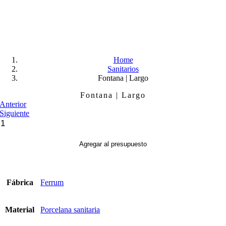
Skip
to
content
Home
Sanitarios
Fontana | Largo
Fontana | Largo
Anterior
Siguiente
Fontana
|
Largo
Agregar al presupuesto
cantidad
Fábrica
Ferrum
Material
Porcelana sanitaria