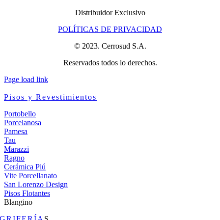
Distribuidor Exclusivo
POLÍTICAS DE PRIVACIDAD
© 2023. Cerrosud S.A.
Reservados todos lo derechos.
Page load link
Pisos y Revestimientos
Portobello
Porcelanosa
Pamesa
Tau
Marazzi
Ragno
Cerámica Piú
Vite Porcellanato
San Lorenzo Design
Pisos Flotantes
Blangino
GRIFERÍA
S