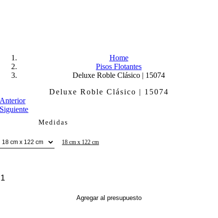
Skip
to
content
Home
Pisos Flotantes
Deluxe Roble Clásico | 15074
Deluxe Roble Clásico | 15074
Anterior
Siguiente
Medidas
18 cm x 122 cm
Deluxe
Roble
Clásico
Agregar al presupuesto
|
15074