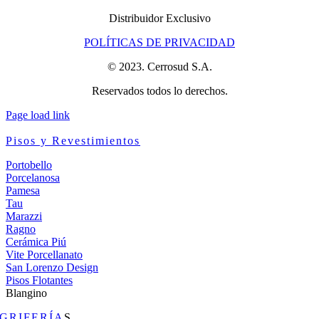
Distribuidor Exclusivo
POLÍTICAS DE PRIVACIDAD
© 2023. Cerrosud S.A.
Reservados todos lo derechos.
Page load link
Pisos y Revestimientos
Portobello
Porcelanosa
Pamesa
Tau
Marazzi
Ragno
Cerámica Piú
Vite Porcellanato
San Lorenzo Design
Pisos Flotantes
Blangino
GRIFERÍA
S