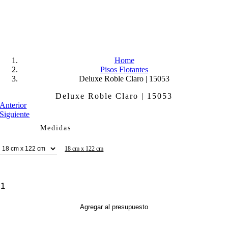
Skip
to
content
Home
Pisos Flotantes
Deluxe Roble Claro | 15053
Deluxe Roble Claro | 15053
Anterior
Siguiente
Medidas
18 cm x 122 cm
Deluxe
Roble
Claro
Agregar al presupuesto
|
15053