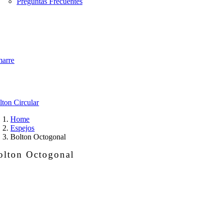
Preguntas Frecuentes
arre
lton Circular
Home
Espejos
Bolton Octogonal
olton Octogonal
lton
togonal
ntidad