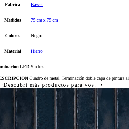
Fábrica
Bawer
Medidas
75 cm x 75 cm
Colores
Negro
Material
Hierro
luminación LED
Sin luz
ESCRIPCIÓN
Cuadro de metal. Terminación doble capa de pintura a
 ¡Descubrí más productos para vos! •