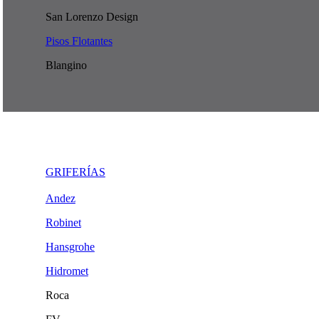
San Lorenzo Design
Pisos Flotantes
Blangino
GRIFERÍAS
Andez
Robinet
Hansgrohe
Hidromet
Roca