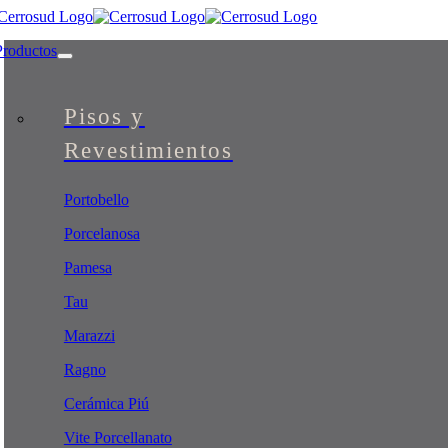
Skip
to
Productos
content
Pisos y
Revestimientos
Portobello
Porcelanosa
Pamesa
Tau
Marazzi
Ragno
Cerámica Piú
Vite Porcellanato