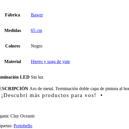
Fábrica
Bawer
Medidas
65 cm
Colores
Negro
Material
Hierro y soga de yute
luminación LED
Sin luz
ESCRIPCIÓN
Aro de metal. Terminación doble capa de pintura al h
 ¡Descubrí más productos para vos! •
ganic Clay Oceanic
iquetas:
Portobello