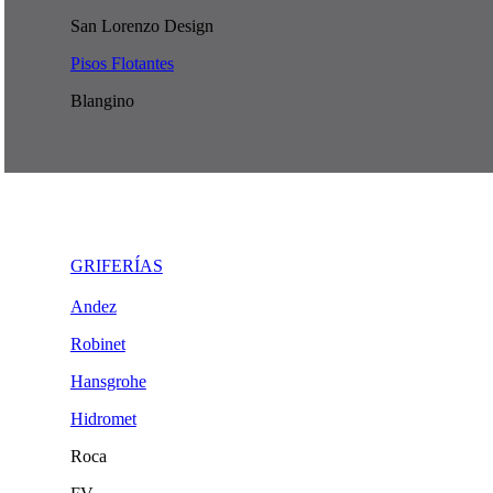
San Lorenzo Design
Pisos Flotantes
Blangino
GRIFERÍAS
Andez
Robinet
Hansgrohe
Hidromet
Roca