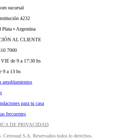
om sucursal
nstitución 4232
 Plata • Argentina
CIÓN AL CLIENTE
410 7000
VIE de 9 a 17:30 hs
 9 a 13 hs
n amoblamientos
n
ndaciones para tu casa
as frecuentes
ICA DE PRIVACIDAD
. Cerrosud S.A. Reservados todos lo derechos.