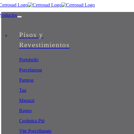
Skip
to
Productos
content
Pisos y
Revestimientos
Portobello
Porcelanosa
Pamesa
Tau
Marazzi
Ragno
Cerámica Piú
Vite Porcellanato