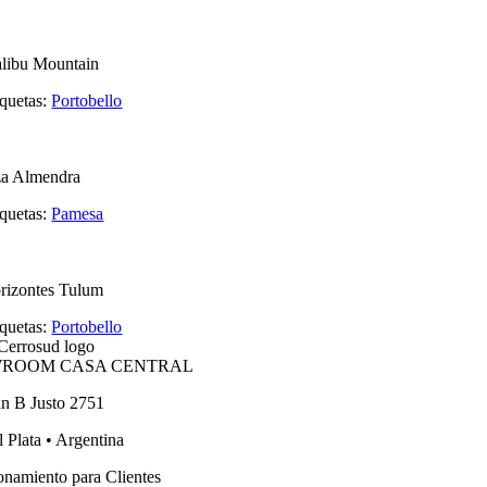
libu Mountain
iquetas:
Portobello
za Almendra
iquetas:
Pamesa
rizontes Tulum
iquetas:
Portobello
ROOM CASA CENTRAL
an B Justo 2751
 Plata • Argentina
onamiento para Clientes