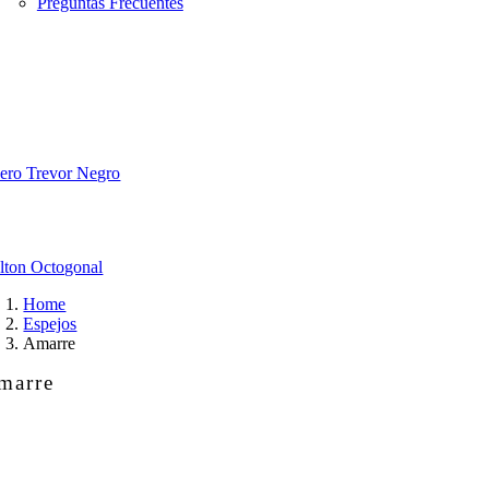
Preguntas Frecuentes
ero Trevor Negro
lton Octogonal
Home
Espejos
Amarre
marre
arre
ntidad