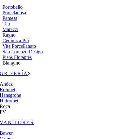
Portobello
Porcelanosa
Pamesa
Tau
Marazzi
Ragno
Cerámica Piú
Vite Porcellanato
San Lorenzo Design
Pisos Flotantes
Blangino
GRIFERÍA
S
Andez
Robinet
Hansgrohe
Hidromet
Roca
FV
VANITORYS
Bawer
Campi