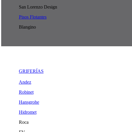
San Lorenzo Design
Pisos Flotantes
Blangino
GRIFERÍAS
Andez
Robinet
Hansgrohe
Hidromet
Roca