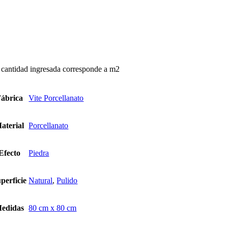
teria
ack
ntidad
 cantidad ingresada corresponde a m2
ábrica
Vite Porcellanato
aterial
Porcellanato
Efecto
Piedra
perficie
Natural
,
Pulido
edidas
80 cm x 80 cm