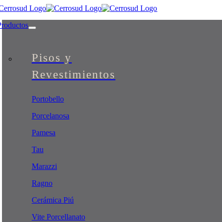
Skip
to
Productos
content
Pisos y
Revestimientos
Portobello
Porcelanosa
Pamesa
Tau
Marazzi
Ragno
Cerámica Piú
Vite Porcellanato