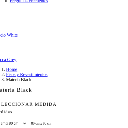
Preguntas Frecuentes
scio White
cca Grey
Home
Pisos y Revestimientos
Materia Black
ateria Black
ELECCIONAR MEDIDA
didas
80 cm x 80 cm