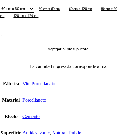
60 cm x 60 cm
60 cm x 120 cm
80 cm x 80
cm
120 cm x 120 cm
Liscio
Light
Grey
Agregar al presupuesto
cantidad
La cantidad ingresada corresponde a m2
Fábrica
Vite Porcellanato
Material
Porcellanato
Efecto
Cemento
Superficie
Antideslizante
,
Natural
,
Pulido