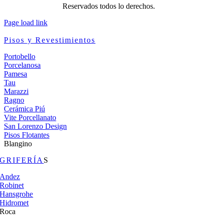
Reservados todos lo derechos.
Page load link
Pisos y Revestimientos
Portobello
Porcelanosa
Pamesa
Tau
Marazzi
Ragno
Cerámica Piú
Vite Porcellanato
San Lorenzo Design
Pisos Flotantes
Blangino
GRIFERÍA
S
Andez
Robinet
Hansgrohe
Hidromet
Roca