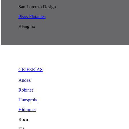
San Lorenzo Design
Pisos Flotantes
Blangino
GRIFERÍAS
Andez
Robinet
Hansgrohe
Hidromet
Roca