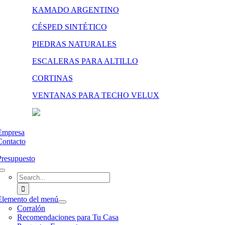
KAMADO ARGENTINO
CÉSPED SINTÉTICO
PIEDRAS NATURALES
ESCALERAS PARA ALTILLO
CORTINAS
VENTANAS PARA TECHO VELUX
Empresa
Contacto
Presupuesto
Search
for:
Elemento del menú
Corralón
Recomendaciones para Tu Casa