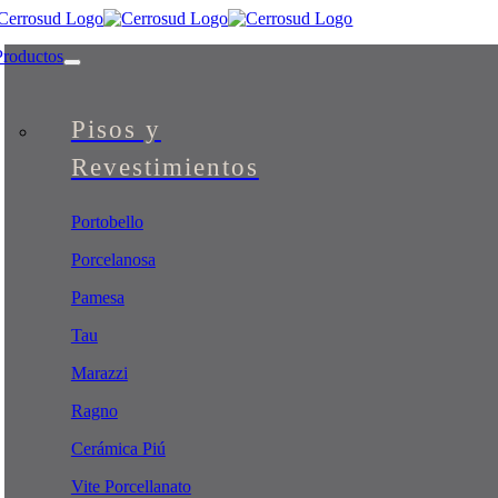
Skip
to
Productos
content
Pisos y
Revestimientos
Portobello
Porcelanosa
Pamesa
Tau
Marazzi
Ragno
Cerámica Piú
Vite Porcellanato