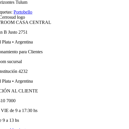
rizontes Tulum
iquetas:
Portobello
ROOM CASA CENTRAL
an B Justo 2751
 Plata • Argentina
onamiento para Clientes
om sucursal
nstitución 4232
 Plata • Argentina
CIÓN AL CLIENTE
410 7000
VIE de 9 a 17:30 hs
 9 a 13 hs