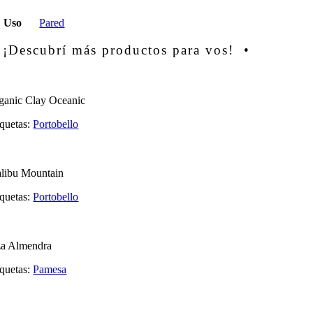
Uso
Pared
 ¡Descubrí más productos para vos! •
ganic Clay Oceanic
iquetas:
Portobello
libu Mountain
iquetas:
Portobello
za Almendra
iquetas:
Pamesa