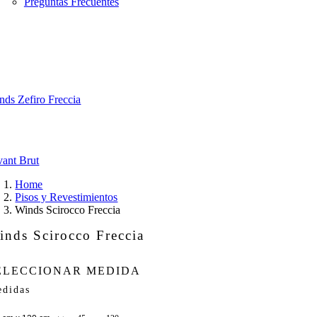
Preguntas Frecuentes
nds Zefiro Freccia
vant Brut
Home
Pisos y Revestimientos
Winds Scirocco Freccia
inds Scirocco Freccia
ELECCIONAR MEDIDA
didas