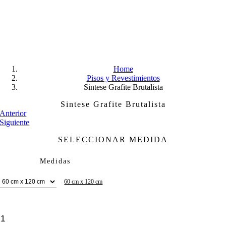
Skip
to
content
Home
Pisos y Revestimientos
Sintese Grafite Brutalista
Sintese Grafite Brutalista
Anterior
Siguiente
SELECCIONAR MEDIDA
Medidas
60 cm x 120 cm
Sintese