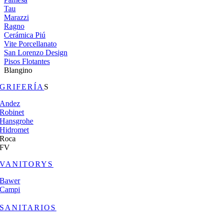
Tau
Marazzi
Ragno
Cerámica Piú
Vite Porcellanato
San Lorenzo Design
Pisos Flotantes
Blangino
GRIFERÍA
S
Andez
Robinet
Hansgrohe
Hidromet
Roca
FV
VANITORYS
Bawer
Campi
SANITARIOS