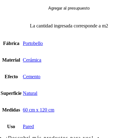
Grafite
Brutalista
Agregar al presupuesto
cantidad
La cantidad ingresada corresponde a m2
Fábrica
Portobello
Material
Cerámica
Efecto
Cemento
Superficie
Natural
Medidas
60 cm x 120 cm
Uso
Pared
• ¡Descubrí más productos para vos! •