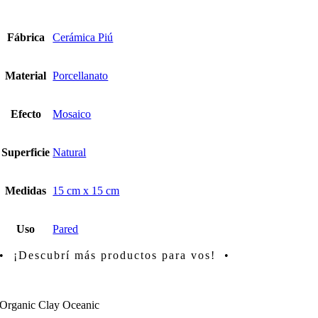
Fábrica
Cerámica Piú
Material
Porcellanato
Efecto
Mosaico
Superficie
Natural
Medidas
15 cm x 15 cm
Uso
Pared
• ¡Descubrí más productos para vos! •
Organic Clay Oceanic