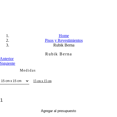
Skip
to
content
Home
Pisos y Revestimientos
Rubik Berna
Rubik Berna
Anterior
Siguiente
Medidas
15 cm x 15 cm
Rubik
Berna
cantidad
Agregar al presupuesto