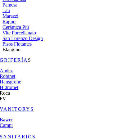
Pamesa
Tau
Marazzi
Ragno
Cerámica Piú
Vite Porcellanato
San Lorenzo Design
Pisos Flotantes
Blangino
GRIFERÍA
S
Andez
Robinet
Hansgrohe
Hidromet
Roca
FV
VANITORYS
Bawer
Campi
SANITARIOS