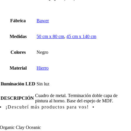
Fábrica
Bawer
Medidas
50 cm x 80 cm
,
45 cm x 140 cm
Colores
Negro
Material
Hierro
Iluminación LED
Sin luz
Cuadro de metal. Terminación doble capa de
DESCRIPCIÓN
pintura al horno. Base del espejo de MDF.
• ¡Descubrí más productos para vos! •
Organic Clay Oceanic