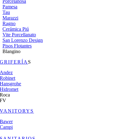
Porcelanosa
Pamesa
Tau
Marazzi
Ragno
Cerámica Piú
Vite Porcellanato
San Lorenzo Design
Pisos Flotantes
Blangino
GRIFERÍA
S
Andez
Robinet
Hansgrohe
Hidromet
Roca
FV
VANITORYS
Bawer
Campi
SANITARIOS