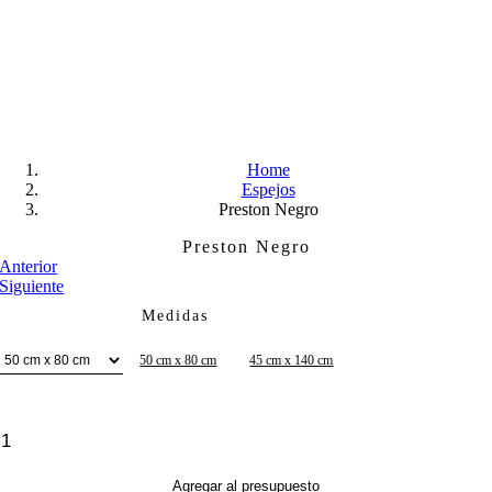
Skip
to
content
Home
Espejos
Preston Negro
Preston Negro
Anterior
Siguiente
Medidas
50 cm x 80 cm
45 cm x 140 cm
Preston
Negro
cantidad
Agregar al presupuesto