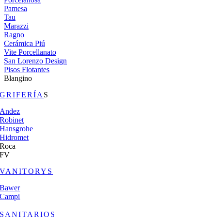
Pamesa
Tau
Marazzi
Ragno
Cerámica Piú
Vite Porcellanato
San Lorenzo Design
Pisos Flotantes
Blangino
GRIFERÍA
S
Andez
Robinet
Hansgrohe
Hidromet
Roca
FV
VANITORYS
Bawer
Campi
SANITARIOS