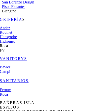
San Lorenzo Design
Pisos Flotantes
Blangino
GRIFERÍA
S
Andez
Robinet
Hansgrohe
Hidromet
Roca
FV
VANITORYS
Bawer
Campi
SANITARIOS
Ferrum
Roca
BAÑERAS ISLA
ESPEJOS