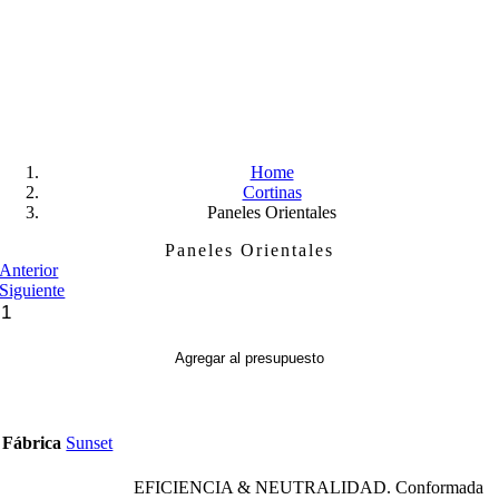
Skip
to
content
Home
Cortinas
Paneles Orientales
Paneles Orientales
Anterior
Siguiente
Paneles
Orientales
cantidad
Agregar al presupuesto
Fábrica
Sunset
EFICIENCIA & NEUTRALIDAD. Conformada