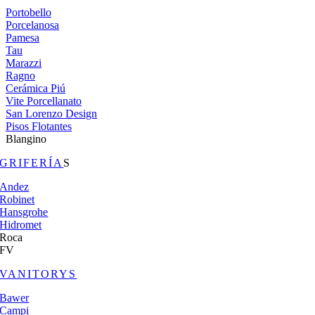
Portobello
Porcelanosa
Pamesa
Tau
Marazzi
Ragno
Cerámica Piú
Vite Porcellanato
San Lorenzo Design
Pisos Flotantes
Blangino
GRIFERÍA
S
Andez
Robinet
Hansgrohe
Hidromet
Roca
FV
VANITORYS
Bawer
Campi