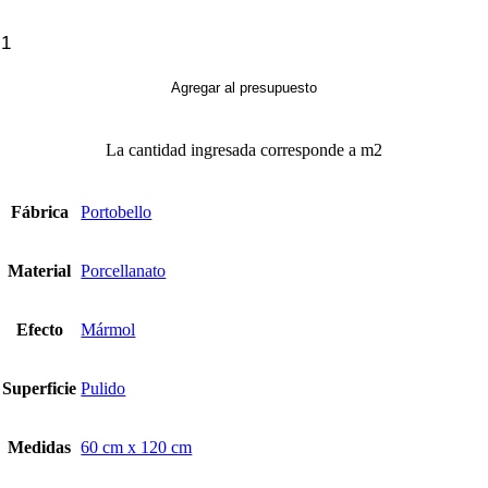
Or
De
Cacau
Agregar al presupuesto
cantidad
La cantidad ingresada corresponde a m2
Fábrica
Portobello
Material
Porcellanato
Efecto
Mármol
Superficie
Pulido
Medidas
60 cm x 120 cm