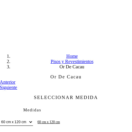
Skip
to
content
Home
Pisos y Revestimientos
Or De Cacau
Or De Cacau
Anterior
Siguiente
SELECCIONAR MEDIDA
Medidas
60 cm x 120 cm