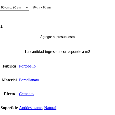
90 cm x 90 cm
Nord
Cement
cantidad
Agregar al presupuesto
La cantidad ingresada corresponde a m2
Fábrica
Portobello
Material
Porcellanato
Efecto
Cemento
Superficie
Antideslizante
,
Natural