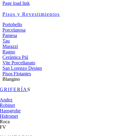
Page load link
Pisos y Revestimientos
Portobello
Porcelanosa
Pamesa
Tau
Marazzi
Ragno
Cerámica Piú
Vite Porcellanato
San Lorenzo Design
Pisos Flotantes
Blangino
GRIFERÍA
S
Andez
Robinet
Hansgrohe
Hidromet
Roca
FV