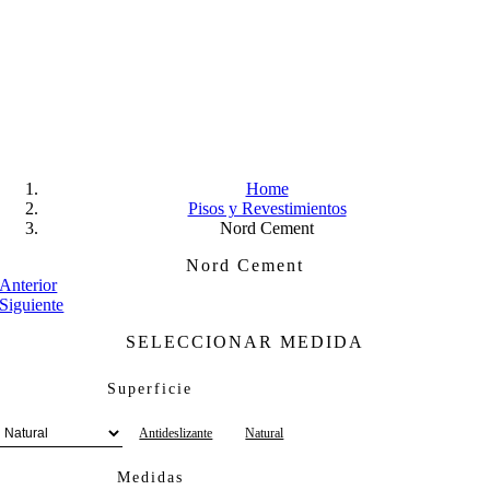
Skip
to
content
Home
Pisos y Revestimientos
Nord Cement
Nord Cement
Anterior
Siguiente
SELECCIONAR MEDIDA
Superficie
Antideslizante
Natural
Medidas