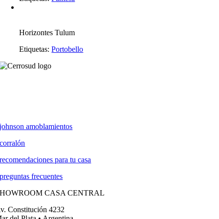
Horizontes Tulum
Etiquetas:
Portobello
johnson amoblamientos
corralón
recomendaciones para tu casa
preguntas frecuentes
SHOWROOM CASA CENTRAL
v. Constitución 4232
ar del Plata • Argentina