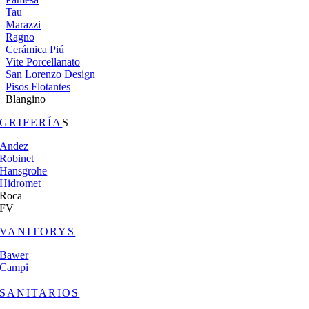
Tau
Marazzi
Ragno
Cerámica Piú
Vite Porcellanato
San Lorenzo Design
Pisos Flotantes
Blangino
GRIFERÍA
S
Andez
Robinet
Hansgrohe
Hidromet
Roca
FV
VANITORYS
Bawer
Campi
SANITARIOS