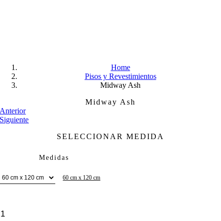
Skip
to
content
Home
Pisos y Revestimientos
Midway Ash
Midway Ash
Anterior
Siguiente
SELECCIONAR MEDIDA
Medidas
60 cm x 120 cm
Midway