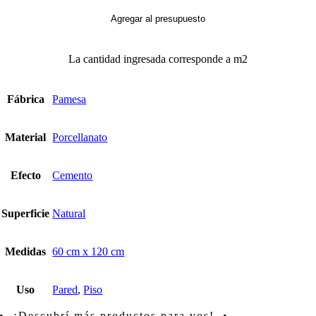
Ash
cantidad
Agregar al presupuesto
La cantidad ingresada corresponde a m2
Fábrica
Pamesa
Material
Porcellanato
Efecto
Cemento
Superficie
Natural
Medidas
60 cm x 120 cm
Uso
Pared
,
Piso
• ¡Descubrí más productos para vos! •