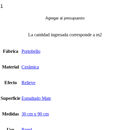
Groove
Midnight
cantidad
Agregar al presupuesto
La cantidad ingresada corresponde a m2
Fábrica
Portobello
Material
Cerámica
Efecto
Relieve
Superficie
Esmaltado Mate
Medidas
30 cm x 90 cm
Uso
Pared