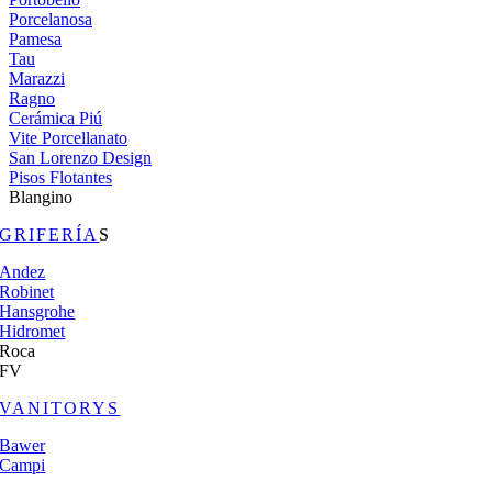
Porcelanosa
Pamesa
Tau
Marazzi
Ragno
Cerámica Piú
Vite Porcellanato
San Lorenzo Design
Pisos Flotantes
Blangino
GRIFERÍA
S
Andez
Robinet
Hansgrohe
Hidromet
Roca
FV
VANITORYS
Bawer
Campi