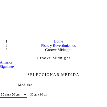
Skip
to
content
Home
Pisos y Revestimientos
Groove Midnight
Groove Midnight
Anterior
Siguiente
SELECCIONAR MEDIDA
Medidas
30 cm x 90 cm