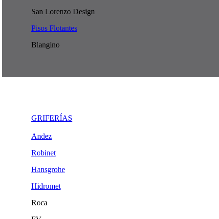
San Lorenzo Design
Pisos Flotantes
Blangino
GRIFERÍAS
Andez
Robinet
Hansgrohe
Hidromet
Roca