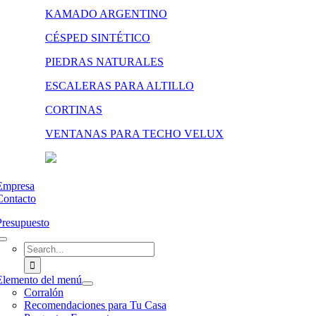
KAMADO ARGENTINO
CÉSPED SINTÉTICO
PIEDRAS NATURALES
ESCALERAS PARA ALTILLO
CORTINAS
VENTANAS PARA TECHO VELUX
Empresa
Contacto
Presupuesto
Search
for:
Elemento del menú
Corralón
Recomendaciones para Tu Casa