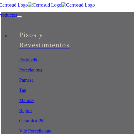
Skip
to
Productos
content
Pisos y
Revestimientos
Portobello
Porcelanosa
Pamesa
Tau
Marazzi
Ragno
Cerámica Piú
Vite Porcellanato