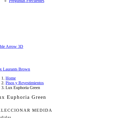
Preguntas Frecuentes
ble Arrow 3D
x Laurants Brown
Home
Pisos y Revestimientos
Lux Euphoria Green
ux Euphoria Green
ELECCIONAR MEDIDA
didas