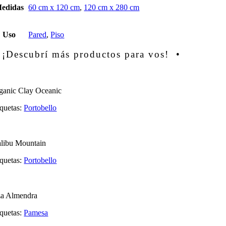
edidas
60 cm x 120 cm
,
120 cm x 280 cm
Uso
Pared
,
Piso
 ¡Descubrí más productos para vos! •
ganic Clay Oceanic
iquetas:
Portobello
libu Mountain
iquetas:
Portobello
za Almendra
iquetas:
Pamesa