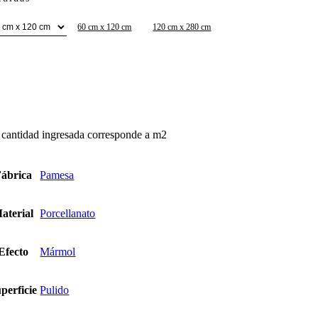
60 cm x 120 cm
120 cm x 280 cm
x
phoria
een
ntidad
 cantidad ingresada corresponde a m2
ábrica
Pamesa
aterial
Porcellanato
Efecto
Mármol
perficie
Pulido