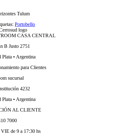
rizontes Tulum
iquetas:
Portobello
ROOM CASA CENTRAL
an B Justo 2751
 Plata • Argentina
onamiento para Clientes
om sucursal
nstitución 4232
 Plata • Argentina
CIÓN AL CLIENTE
410 7000
VIE de 9 a 17:30 hs