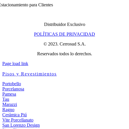
stacionamiento para Clientes
Distribuidor Exclusivo
POLÍTICAS DE PRIVACIDAD
© 2023. Cerrosud S.A.
Reservados todos lo derechos.
Page load link
Pisos y Revestimientos
Portobello
Porcelanosa
Pamesa
Tau
Marazzi
Ragno
Cerámica Piú
Vite Porcellanato
San Lorenzo Design