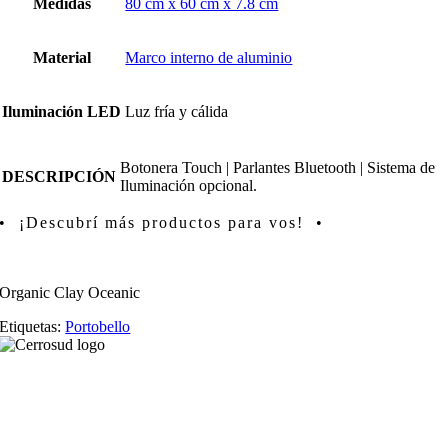
Medidas
80 cm x 60 cm x 7.8 cm
Material
Marco interno de aluminio
Iluminación LED
Luz fría y cálida
Botonera Touch | Parlantes Bluetooth | Sistema de
DESCRIPCIÓN
Iluminación opcional.
• ¡Descubrí más productos para vos! •
Organic Clay Oceanic
Etiquetas:
Portobello