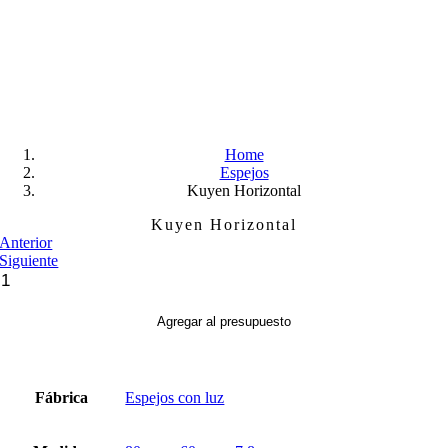
Skip
to
content
Home
Espejos
Kuyen Horizontal
Kuyen Horizontal
Anterior
Siguiente
Kuyen
Horizontal
cantidad
Agregar al presupuesto
Fábrica
Espejos con luz