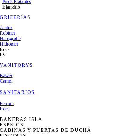
Pisos Flotantes
Blangino
GRIFERÍA
S
Andez
Robinet
Hansgrohe
Hidromet
Roca
FV
VANITORYS
Bawer
Campi
SANITARIOS
Ferrum
Roca
BAÑERAS ISLA
ESPEJOS
CABINAS Y PUERTAS DE DUCHA
PISCINAS