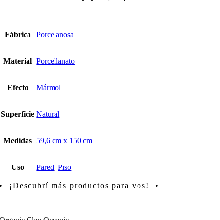
Fábrica
Porcelanosa
Material
Porcellanato
Efecto
Mármol
Superficie
Natural
Medidas
59,6 cm x 150 cm
Uso
Pared
,
Piso
• ¡Descubrí más productos para vos! •
Organic Clay Oceanic