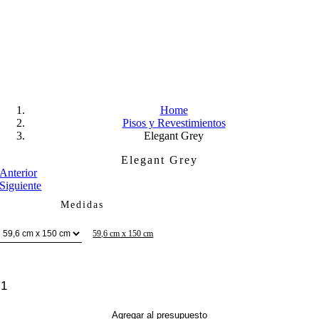
Skip
to
content
Home
Pisos y Revestimientos
Elegant Grey
Elegant Grey
Anterior
Siguiente
Medidas
59,6 cm x 150 cm
Elegant
Grey
cantidad
Agregar al presupuesto