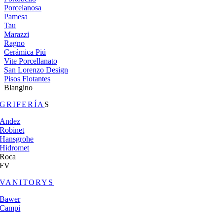
Porcelanosa
Pamesa
Tau
Marazzi
Ragno
Cerámica Piú
Vite Porcellanato
San Lorenzo Design
Pisos Flotantes
Blangino
GRIFERÍA
S
Andez
Robinet
Hansgrohe
Hidromet
Roca
FV
VANITORYS
Bawer
Campi