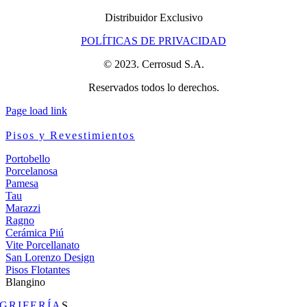
Distribuidor Exclusivo
POLÍTICAS DE PRIVACIDAD
© 2023. Cerrosud S.A.
Reservados todos lo derechos.
Page load link
Pisos y Revestimientos
Portobello
Porcelanosa
Pamesa
Tau
Marazzi
Ragno
Cerámica Piú
Vite Porcellanato
San Lorenzo Design
Pisos Flotantes
Blangino
GRIFERÍA
S