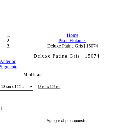
Skip
to
content
Home
Pisos Flotantes
Deluxe Pátina Gris | 15074
Deluxe Pátina Gris | 15074
Anterior
Siguiente
Medidas
18 cm x 122 cm
Deluxe
Pátina
Gris
Agregar al presupuesto
|
15074