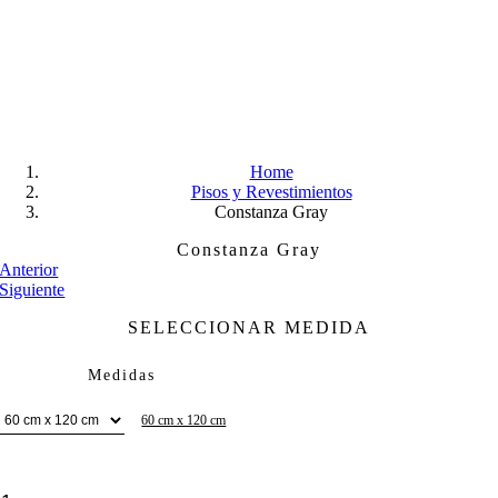
Skip
to
content
Home
Pisos y Revestimientos
Constanza Gray
Constanza Gray
Anterior
Siguiente
SELECCIONAR MEDIDA
Medidas
60 cm x 120 cm