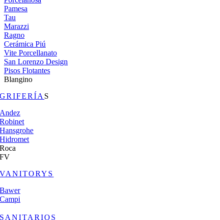
Pamesa
Tau
Marazzi
Ragno
Cerámica Piú
Vite Porcellanato
San Lorenzo Design
Pisos Flotantes
Blangino
GRIFERÍA
S
Andez
Robinet
Hansgrohe
Hidromet
Roca
FV
VANITORYS
Bawer
Campi
SANITARIOS