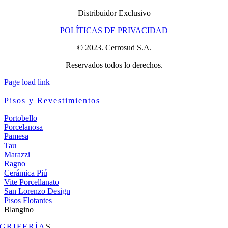
Distribuidor Exclusivo
POLÍTICAS DE PRIVACIDAD
© 2023. Cerrosud S.A.
Reservados todos lo derechos.
Page load link
Pisos y Revestimientos
Portobello
Porcelanosa
Pamesa
Tau
Marazzi
Ragno
Cerámica Piú
Vite Porcellanato
San Lorenzo Design
Pisos Flotantes
Blangino
GRIFERÍA
S