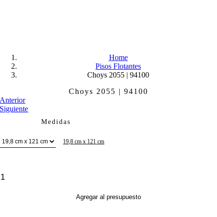
Skip
to
content
Home
Pisos Flotantes
Choys 2055 | 94100
Choys 2055 | 94100
Anterior
Siguiente
Medidas
19,8 cm x 121 cm
Choys
2055
|
Agregar al presupuesto
94100
cantidad